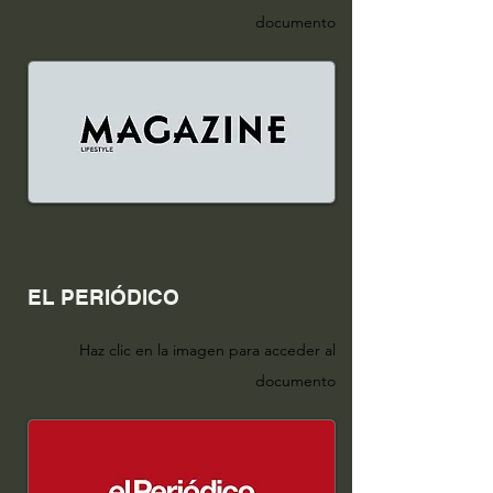
docum
ento
EL PERIÓDICO
Haz clic en la i
m
age
n para acceder al
docum
ento