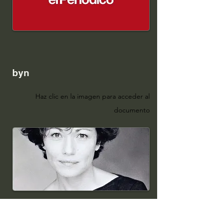
byn
Haz clic en la i
m
age
n para acceder al
docum
ento