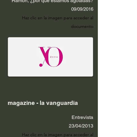
Ramón, ¿por qué estamos agotadas?
09/09/2016
Haz clic en la i
m
age
n para acceder al
documento
magazine - la vanguardia
Entrevista
23/04/2013
Haz clic en la i
m
age
n para acceder al