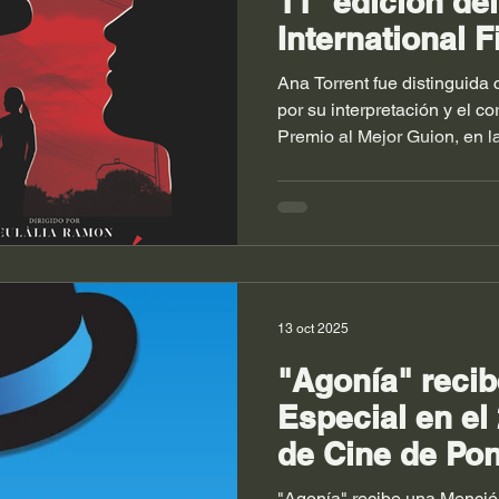
11ª edición del
International F
Ana Torrent fue distinguida 
por su interpretación y el co
Premio al Mejor Guion, en la
International Film Festival, 
13 oct 2025
"Agonía" reci
Especial en el 
de Cine de Pon
"Agonía" recibe una Mención