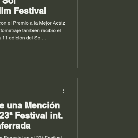
 Sol
ilm Festival
con el Premio a la Mejor Actriz
rtometraje también recibió el
 11 edición del Sol
celebrada en Torrevieja.
be una Mención
23ª Festival int.
ferrada
 Especial en el 23ª Festival