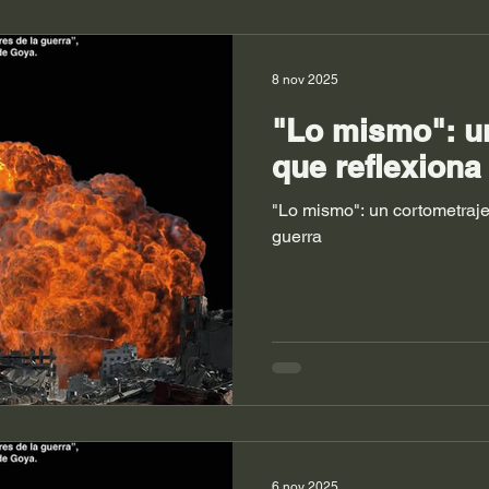
8 nov 2025
"Lo mismo": u
que reflexiona
"Lo mismo": un cortometraje
guerra
6 nov 2025