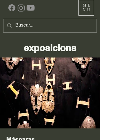
ME
NU
exposicions
Máscaras