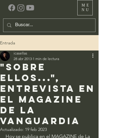
ME
NU
Entrada
icasellas
28 abr 2013
1 min de lectura
"Sobre
ellos...",
entrevista en
el magazine
de la
vanguardia
Actualizado:
19 feb 2023
Hoy se publica en el MAGAZINE de La 