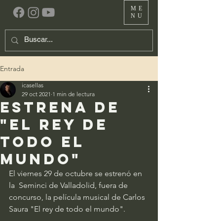
ME
NU
Entrada
icasellas
29 oct 2021
1 min de lectura
Estrena de
"El rey de
todo el
mundo"
El viernes 29 de octubre se estrenó en 
la  Seminci de Valladolid, fuera de 
concurso, la película musical de Carlos  
Saura "El rey de todo el mundo".