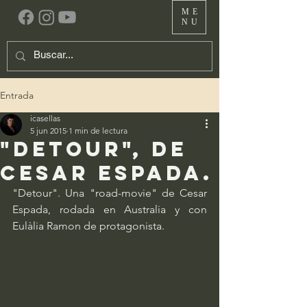
ME
NU
Entrada
icasellas
5 jun 2015
1 min de lectura
"DETOUR", de
Cesar Espada.
"Detour". Una "road-movie" de Cesar 
Espada, rodada en Australia y con 
Eulàlia Ramon de protagonista.