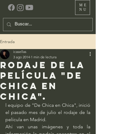
ME
NU
Entrada
icasellas
3 ago 2014
1 min de lectura
rodaje de la
película "De
Chica en
Chica".
l equipo de "De Chica en Chica", inició 
el pasado mes de julio el rodaje de la 
película en Madrid.
Ahí van unas imágenes y toda la 
información la podeís encontrar en el 