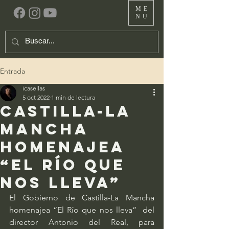
ME
NU
Entrada
icasellas
5 oct 2022
1 min de lectura
Castilla-La
Mancha
homenajea
“El Río que
nos lleva”
El Gobierno de Castilla-La Mancha 
homenajea “El Río que nos lleva”  del 
director Antonio del Real, para 