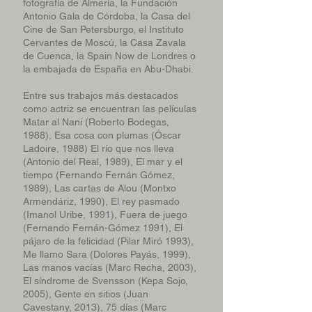
fotografía de Almería, la Fundación
Antonio Gala de Córdoba, la Casa del
Cine de San Petersburgo, el Instituto
Cervantes de Moscú, la Casa Zavala
de Cuenca, la Spain Now de Londres o
la embajada de España en Abu-Dhabi.
Entre sus trabajos más destacados
como actriz se encuentran las películas
Matar al Nani (Roberto Bodegas,
1988), Esa cosa con plumas (Óscar
Ladoire, 1988) El río que nos lleva
(Antonio del Real, 1989), El mar y el
tiempo (Fernando Fernán Gómez,
1989), Las cartas de Alou (Montxo
Armendáriz, 1990), El rey pasmado
(Imanol Uribe, 1991), Fuera de juego
(Fernando Fernán-Gómez 1991), El
pájaro de la felicidad (Pilar Miró 1993),
Me llamo Sara (Dolores Payás, 1999),
Las manos vacías (Marc Recha, 2003),
El síndrome de Svensson (Kepa Sojo,
2005), Gente en sitios (Juan
Cavestany, 2013), 75 días (Marc