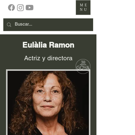
ME
NU
Eulàlia Ramon
Actriz y directora