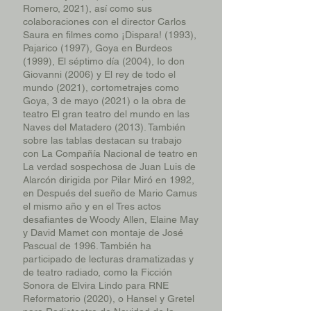
Romero, 2021), así como sus
colaboraciones con el director Carlos
Saura en filmes como ¡Dispara! (1993),
Pajarico (1997), Goya en Burdeos
(1999), El séptimo día (2004), Io don
Giovanni (2006) y El rey de todo el
mundo (2021), cortometrajes como
Goya, 3 de mayo (2021) o la obra de
teatro El gran teatro del mundo en las
Naves del Matadero (2013). También
sobre las tablas destacan su trabajo
con La Compañía Nacional de teatro en
La verdad sospechosa de Juan Luis de
Alarcón dirigida por Pilar Miró en 1992,
en Después del sueño de Mario Camus
el mismo año y en el Tres actos
desafiantes de Woody Allen, Elaine May
y David Mamet con montaje de José
Pascual de 1996. También ha
participado de lecturas dramatizadas y
de teatro radiado, como la Ficción
Sonora de Elvira Lindo para RNE
Reformatorio (2020), o Hansel y Gretel