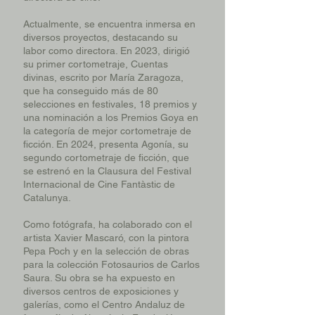
Actualmente, se encuentra inmersa en
diversos proyectos, destacando su
labor como directora. En 2023, dirigió
su primer cortometraje, Cuentas
divinas, escrito por María Zaragoza,
que ha conseguido más de 80
selecciones en festivales, 18 premios y
una nominación a los Premios Goya en
la categoría de mejor cortometraje de
ficción. En 2024, presenta Agonía, su
segundo cortometraje de ficción, que
se estrenó en la Clausura del Festival
Internacional de Cine Fantàstic de
Catalunya.
Como fotógrafa, ha colaborado con el
artista Xavier Mascaró, con la pintora
Pepa Poch y en la selección de obras
para la colección Fotosaurios de Carlos
Saura. Su obra se ha expuesto en
diversos centros de exposiciones y
galerías, como el Centro Andaluz de