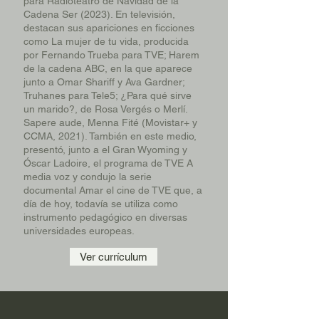
para Radioteatro de Navidad de la
Cadena Ser (2023). En televisión,
destacan sus apariciones en ficciones
como La mujer de tu vida, producida
por Fernando Trueba para TVE; Harem
de la cadena ABC, en la que aparece
junto a Omar Shariff y Ava Gardner;
Truhanes para Tele5; ¿Para qué sirve
un marido?, de Rosa Vergés o Merlí.
Sapere aude, Menna Fité (Movistar+ y
CCMA, 2021). También en este medio,
presentó, junto a el Gran Wyoming y
Óscar Ladoire, el programa de TVE A
media voz y condujo la serie
documental Amar el cine de TVE que, a
día de hoy, todavía se utiliza como
instrumento pedagógico en diversas
universidades europeas.
Ver currículum