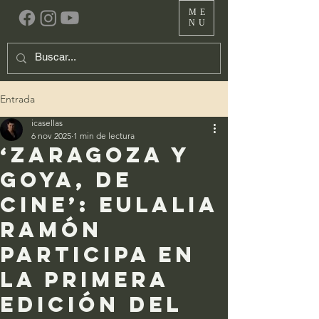
ME
NU
Entrada
icasellas
6 nov 2025
1 min de lectura
‘Zaragoza y
Goya, de
Cine’: Eulalia
Ramón
participa en
la primera
edición del