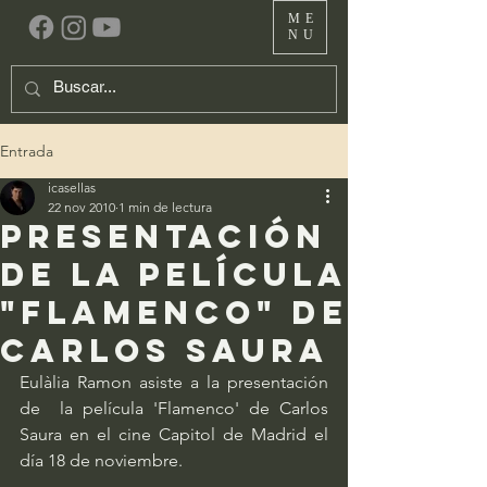
ME
NU
Entrada
icasellas
22 nov 2010
1 min de lectura
Presentación
de la película
"Flamenco" de
Carlos Saura
Eulàlia Ramon asiste a la presentación 
de  la película 'Flamenco' de Carlos 
Saura en el cine Capitol de Madrid el  
día 18 de noviembre.