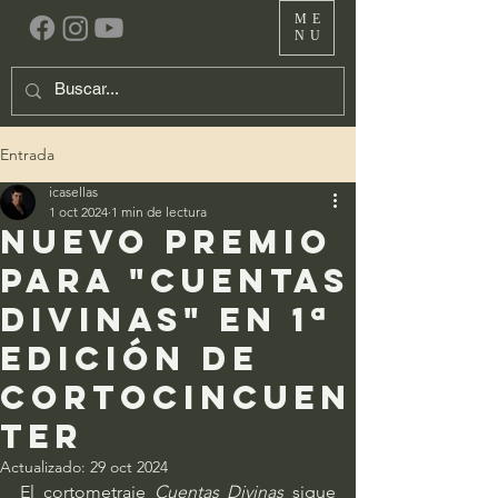
ME
NU
Entrada
icasellas
1 oct 2024
1 min de lectura
Nuevo premio
para "Cuentas
Divinas" en 1ª
edición de
Cortocincuen
ter
Actualizado:
29 oct 2024
El cortometraje 
Cuentas Divinas
 sigue 