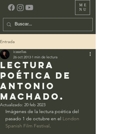
ME
NU
Entrada
icasellas
26 oct 2013
1 min de lectura
Lectura
Poética de
Antonio
Machado.
Actualizado:
20 feb 2023
Imágenes de la lectura poética del 
pasado 1 de octubre en el 
London 
Spanish Film Festival
.