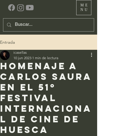
ME
NU
Entrada
icasellas
10 jun 2023
1 min de lectura
Homenaje a
Carlos Saura
en el 51º
Festival
Internaciona
l de Cine de
Huesca