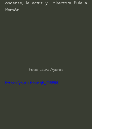
oscense, la actriz y  directora Eulalia 
Ramón.
Foto: Laura Ayerbe
https://youtu.be/inqh_Q8ElkI