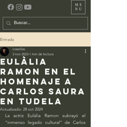
ME
NU
Entrada
icasellas
3 nov 2023
1 min de lectura
Eulàlia
Ramon en el
homenaje a
Carlos Saura
en Tudela
Actualizado:
28 oct 2024
La actriz Eulàlia Ramon subrayó el 
"inmenso legado cultural" de Carlos 