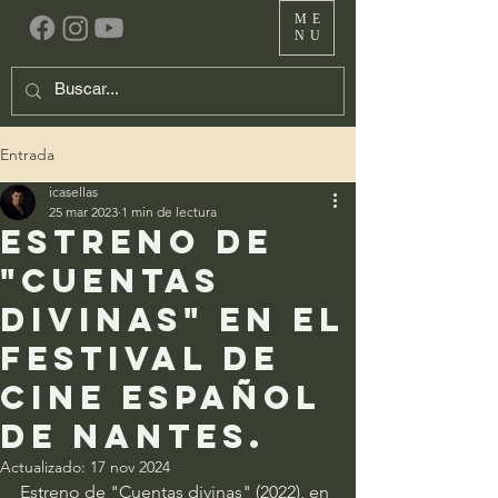
ME
NU
Entrada
icasellas
25 mar 2023
1 min de lectura
Estreno de
"Cuentas
Divinas" en el
Festival de
Cine Español
de Nantes.
Actualizado:
17 nov 2024
Estreno de "Cuentas divinas" (2022), en 