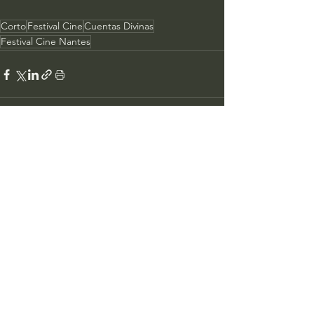
Corto
Festival Cine
Cuentas Divinas
Festival Cine Nantes
Ver todo
Entradas recientes