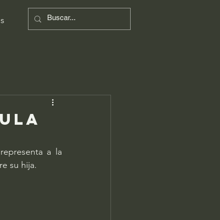
s
cula
epresenta a la 
e su hija.